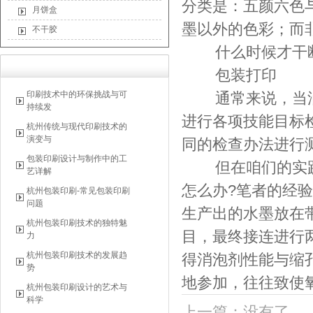
分类是：五颜六色
月饼盒
墨以外的色彩；而
不干胶
什么时候才干断
包装打印
印刷技术中的环保挑战与可
通常来说，当油
持续发
进行各项技能目标检
杭州传统与现代印刷技术的
演变与
同的检查办法进行
包装印刷设计与制作中的工
但在咱们的实践
艺详解
怎么办?笔者的经
杭州包装印刷-常见包装印刷
问题
生产出的水墨放在
杭州包装印刷技术的独特魅
目，最终接连进行
力
杭州包装印刷技术的发展趋
得消泡剂性能与缩
势
地参加，往往致使
杭州包装印刷设计的艺术与
科学
上一篇：没有了