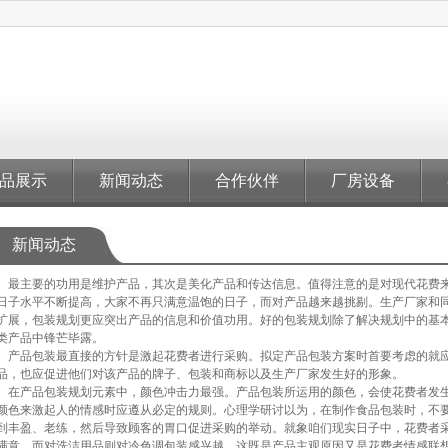
品展示
新闻动态
合作伙伴
厂房设备
新闻动态
主要的功用是维护产品，其次是美化产品和传达信息。值得注意的是对现代花费来
日子水平不断提高，大家不再只满意温饱的日子，而对产品越来越挑剔。生产厂家和
扩展，包装规划更应突出产品的信息和价值功用。好的包装规划除了解决规划中的基
类产品中锋芒毕露。
品包装最直接的方针是激起花费者进行采购。拟定产品包装方案时首要考虑的就应
品，也应促进他们对该产品的牌子、包装和商标以及生产厂家发生好的形象。
产品包装规划元素中，颜色冲击力最强。产品包装所运用的颜色，会使花费者发生
颜色来激起人的情感时应遵从必定的规则。心理学研讨以为，在制作食品包装时，不
到丰盈、老练，然后导致顾客的胃口促进采购的举动。就象咱们现实日子中，花费者
满意。而对洗洁用品则对冷色调包装感兴越。这既是产品主观原因又是花费者情感联