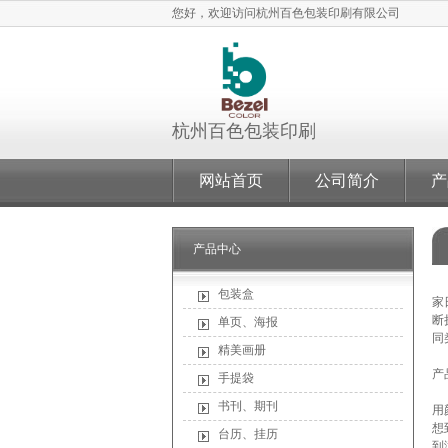
您好，欢迎访问杭州百色包装印刷有限公司
杭州百色包装印
刷
网站首页
公司简介
产
产品中心
最
包装盒
家
断
单页、海报
同
精美画册
产
产
手提袋
在
书刊、期刊
用
想
台历、挂历
到