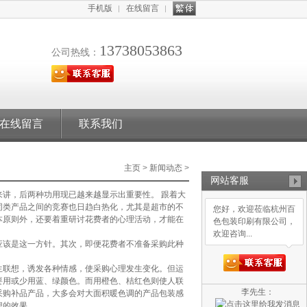
手机版
在线留言
13738053863
公司热线：
在线留言
联系我们
主页
>
新闻动态
>
网站客服
讲，后两种功用现已越来越显示出重要性。 跟着大
同类产品之间的竞赛也日趋白热化，尤其是超市的不
您好，欢迎莅临杭州百
本原则外，还要着重研讨花费者的心理活动，才能在
色包装印刷有限公司，
欢迎咨询...
该是这一方针。其次，即便花费者不准备采购此种
联想，诱发各种情感，使采购心理发生变化。但运
要用或少用蓝、绿颜色。而用橙色、桔红色则使人联
李先生：
采购补品产品，大多会对大面积暖色调的产品包装感
想的效果。