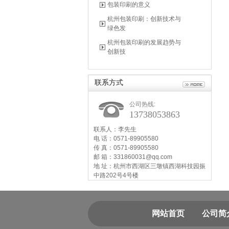
包装印刷的意义
杭州包装印刷：创新技术与
绿色发
杭州包装印刷的发展趋势与
创新技
联系方式
公司热线:
13738053863
联系人：李先生
电 话：0571-89905580
传 真：0571-89905580
邮 箱：331860031@qq.com
地 址：杭州市西湖区三墩镇西湖科技园振
中路202号4号楼
网站首页
公司简