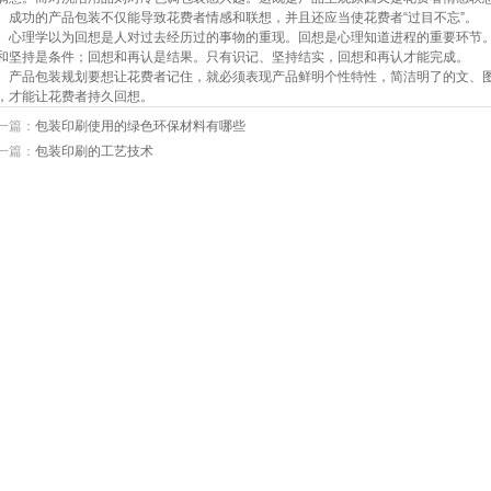
功的产品包装不仅能导致花费者情感和联想，并且还应当使花费者“过目不忘”。
理学以为回想是人对过去经历过的事物的重现。回想是心理知道进程的重要环节。
和坚持是条件；回想和再认是结果。只有识记、坚持结实，回想和再认才能完成。
品包装规划要想让花费者记住，就必须表现产品鲜明个性特性，简洁明了的文、图
，才能让花费者持久回想。
一篇：
包装印刷使用的绿色环保材料有哪些
一篇：
包装印刷的工艺技术